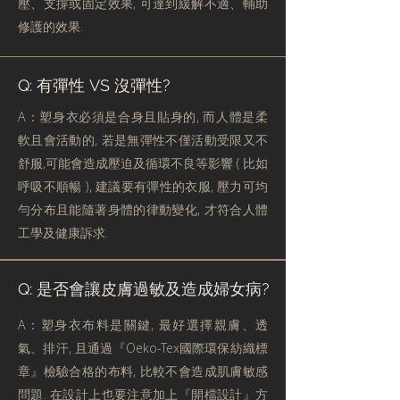
壓、支撐或固定效果, 可達到緩解不適、輔助
修護的效果.
Q: 有彈性 VS 沒彈性?
A：塑身衣必須是合身且貼身的, 而人體是柔
軟且會活動的, 若是無彈性不僅活動受限又不
舒服,可能會造成壓迫及循環不良等影響 ( 比如
呼吸不順暢 ), 建議要有彈性的衣服, 壓力可均
勻分布且能隨著身體的律動變化, 才符合人體
工學及健康訴求.
Q: 是否會讓皮膚過敏及造成婦女病?
A：塑身衣布料是關鍵, 最好選擇親膚、透
氣、排汗, 且通過『Oeko-Tex國際環保紡織標
章』檢驗合格的布料, 比較不會造成肌膚敏感
問題. 在設計上也要注意加上『開檔設計』方