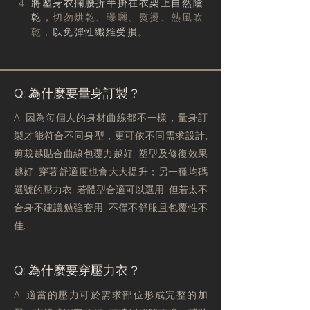
4.
將塑身衣攔腰折半掛在衣架上自然陰
乾
，切勿烘乾、曝曬、熨燙、熱風吹
乾，
以免彈性纖維受損
。
Q: 為什麼要量身訂製？
A: 因為每個人的身材曲線都不一樣，量身訂
製才能符合不同身型，更可依不同需求設計,
剪裁越貼合曲線包覆力越好, 塑型及修復效果
越好, 穿著舒適度也會大大提升；另一種均碼
選號的壓力衣, 若體型合適可以選用, 但若太不
合身不建議勉強套用, 不僅不舒服且包覆性不
佳.
Q: 為什麼要穿壓力衣？
A: 適當的壓力可於需求部位形成完整的加