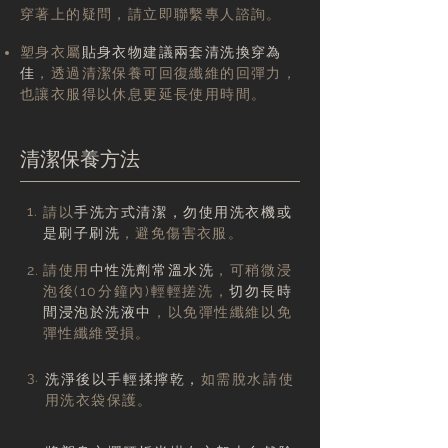
穿著上的疑問，請立即聯繫專人諮詢。
塑身衣屬
貼身衣物建議兩套清洗換穿為
佳
，透過清潔保養可回復纖維的回彈力，
也讓衣服得以休息更延長使用時間。
​清潔保養方法
1.
請以
手洗方式清潔，勿使用洗衣機或
是刷子刷洗
，避免傷害衣服。
2.
請使用
中性洗劑常溫水洗
，可稍微浸
泡後(10分鐘內)輕輕搓洗，
切勿長時
間浸泡於洗液中
，以免彈性纖維以免
彈性纖維受損。
3.
洗淨後以手輕揉擰乾，
如需脫水請使
用洗衣袋保護。