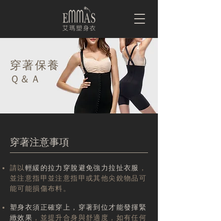
​穿著保養
Ｑ＆Ａ
​穿著注意事項
請以
輕緩的拉力穿脫避免強力拉扯衣服
，
並注意指甲並注意指甲或其他尖銳物品可
能可能損傷布料。
塑身衣須正確穿上，穿著到位才能發揮緊
緻效果
，並提升合身與舒適度，如有任何