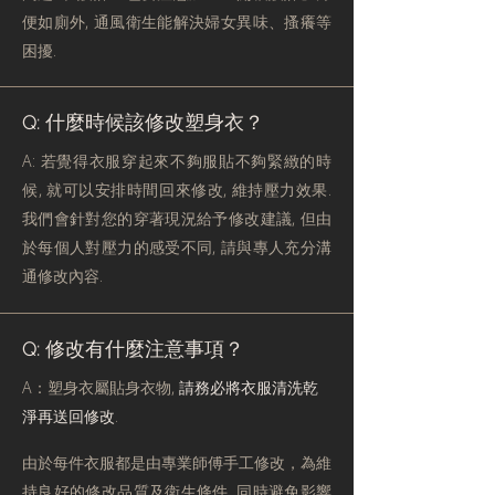
便如廁外, 通風衛生能解決婦女異味、搔癢等
困擾.
Q: 什麼時候該修改塑身衣？
A: 若覺得衣服穿起來不夠服貼不夠緊緻的時
候, 就可以安排時間回來修改, 維持壓力效果.
我們會針對您的穿著現況給予修改建議, 但由
於每個人對壓力的感受不同, 請與專人充分溝
通修改內容.
Q: 修改有什麼注意事項？
A：塑身衣屬貼身衣物,
請務必將衣服清洗乾
淨再送回修改
.
由於每件衣服都是由專業師傅手工修改，為維
持良好的修改品質及衛生條件, 同時避免影響