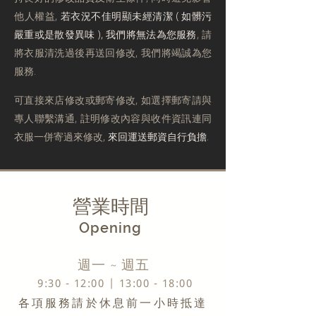
他人權益,
若衣況不佳明顯未經清潔 ( 如髒污
嚴重或是散發異味 ), 我們將無法為您服務
, 請
將衣服清洗過後再送回修改, 我們將竭誠為您
服務.
可直接來店修改或郵寄修改, 如選擇郵寄請與
專人聯繫溝通, 註明修改內容與收件資訊連同
衣服一併寄過來修改,
來回運送郵資自行負擔
.
​營業時間
Opening
​週一 ~ 週五
9:30 - 12:00 | 13:00 - 18:00
​各項服務請於休息前一小時抵達