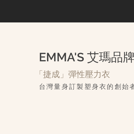
EMMA'S 艾瑪品
​「捷成」彈性壓力衣
台灣量身訂製塑身衣的創始
​始於憐惜與關愛
​始於憐惜與關愛
創始人Emma老師早期在馬偕醫院任職護理師，
顧許多燒燙傷患者，目睹他們在傷口癒合後仍深受
擾，尤其很多兒童病患從此只能與疤痕相伴一生，