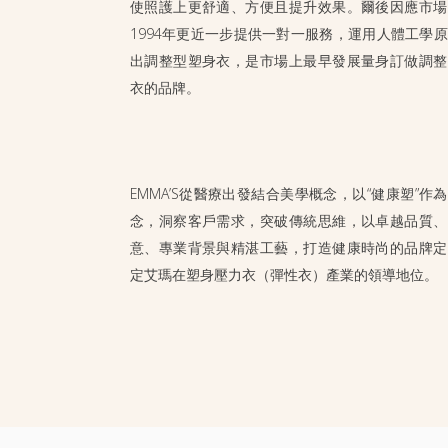
使照護上更舒適、方便且提升效果。爾後因應市場
1994年更近一步提供一對一服務，運用人體工學
出調整型塑身衣，是市場上最早發展量身訂做調整
衣的品牌。
結合醫療與美學
EMMA’S從醫療出發結合美學概念，以“健康塑”作
念，洞察客戶需求，突破傳統思維，以卓越品質、
意、專業背景與精湛工藝，打造健康時尚的品牌定
定艾瑪在塑身壓力衣（彈性衣）產業的領導地位。