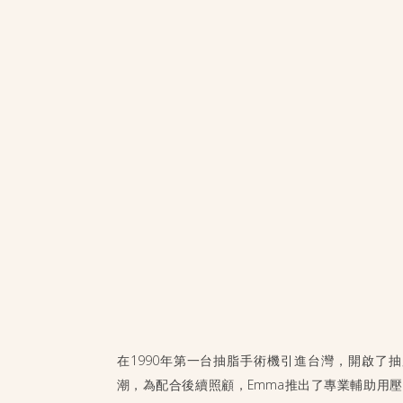
為痛苦的回憶更伴隨著許多後遺症，可能導致功
形。身體的痛楚和外型的損傷，隨之而來的更是心
害，使他們喪失自信或自暴自棄，令人非常於心不
燒燙傷的患者需穿著彈性壓力衣輔助皮膚的修護，
台灣並沒有專業製作壓力衣的技術，必須從國外訂
價格昂貴且運輸不便。Emma老師醫者仁心，便
壓力衣，以自身的製衣工藝遠赴西雅圖進修，將專
帶回台灣，努力研發、設計、製作，感謝當時許多
傷友的幫助與支持，Emma老師終於在1977年成
台灣第一件量身訂製的燒燙傷壓力衣。
蛻變型體專家
在1990年第一台抽脂手術機引進台灣，開啟了
潮，為配合後續照顧，Emma推出了專業輔助用