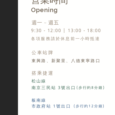
Opening
​週一 ~ 週五
9:30 - 12:00 | 13:00 - 18:00
​各項服務請於休息前一小時抵達
​公車站牌​
東興路、新聚里、八德東寧路口
搭乘​捷運
​松山線
南京三民站 3號出口
(步行約8分鐘)
​板南線
市政府站 1號出口
(步行約12分鐘)