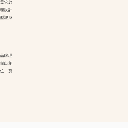
需求於
原理設計
型塑身
為品牌理
具有
傑出創
位，奠